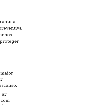
rante a 
reventiva 
menos 
proteger 
 maior 
r 
escanso.
ar 
 com 