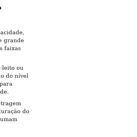
 
acidade, 
e grande 
 faixas 
leito ou 
 do nível 
para 
de.
etragem 
uração do 
tumam 