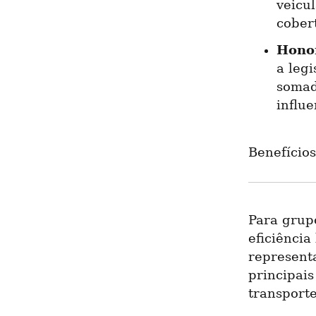
veicu
cober
Honor
a legi
somad
influe
Benefícios
Para grupo
eficiência
representa
principais
transporte