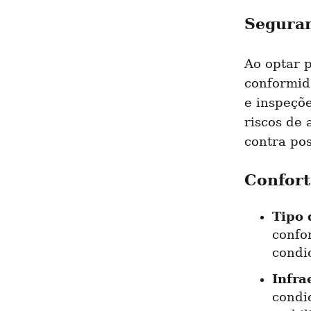
Seguran
Ao optar p
conformid
e inspeçõe
riscos de 
contra pos
Confort
Tipo 
confor
condi
Infra
condi