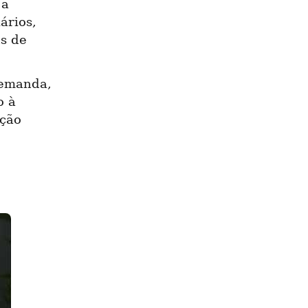
a 
rios, 
s de 
emanda, 
 à 
ção 