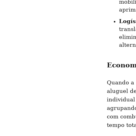
mobil
aprim
Logís
transl
elimi
altern
Economi
Quando a c
aluguel d
individual
agrupando
com combu
tempo tot