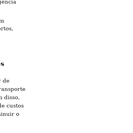
ência 
m 
tos, 
os
 de 
ansporte 
 disso, 
e custos 
nuir o 