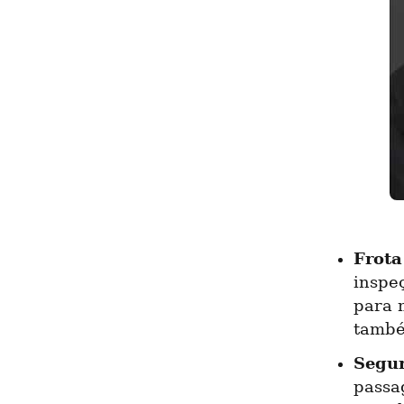
Frota
inspe
para 
també
Segur
passag