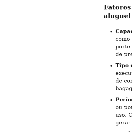
Fatores
aluguel
Capac
como 
porte 
de pre
Tipo 
execu
de co
bagag
Perío
ou po
uso. 
gerar