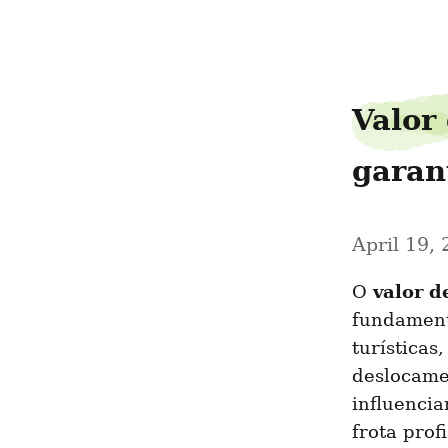
escolarsp685
Valor 
garan
April 19,
valor d
O 
fundamenta
turísticas
deslocame
influenci
frota prof