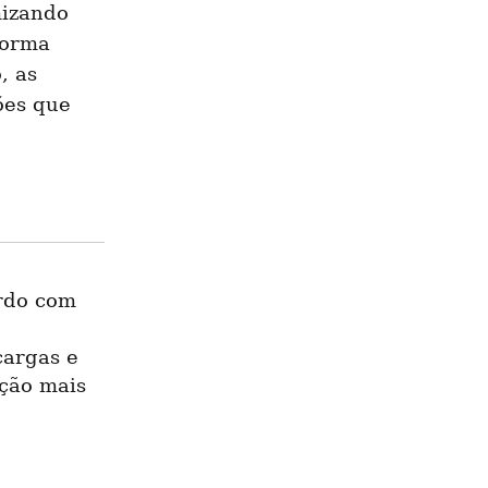
izando 
orma 
 as 
es que 
rdo com 
argas e 
ção mais 