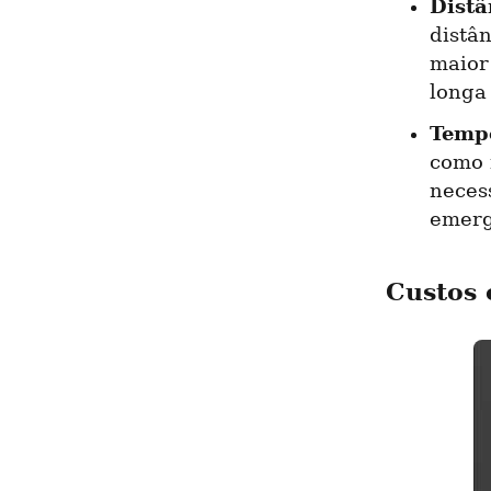
Distâ
distâ
maior
longa
Tempo
como 
neces
emerg
Custos 