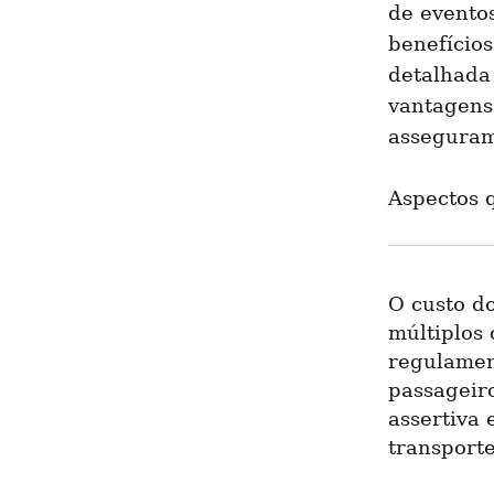
de evento
benefícios
detalhada 
vantagens
asseguram 
Aspectos 
O custo do
múltiplos 
regulament
passageir
assertiva
transport