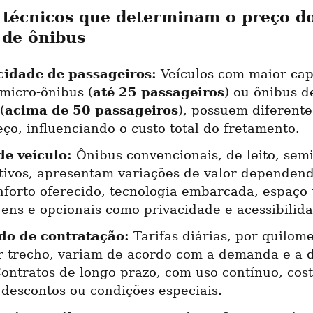
 técnicos que determinam o preço do
 de ônibus
idade de passageiros:
 Veículos com maior cap
até 25 passageiros
micro-ônibus (
) ou ônibus d
acima de 50 passageiros
(
), possuem diferentes
ço, influenciando o custo total do fretamento.
de veículo:
 Ônibus convencionais, de leito, semi-
tivos, apresentam variações de valor dependendo
nforto oferecido, tecnologia embarcada, espaço 
ens e opcionais como privacidade e acessibilida
do de contratação:
 Tarifas diárias, por quilom
r trecho, variam de acordo com a demanda e a d
Contratos de longo prazo, com uso contínuo, cos
 descontos ou condições especiais.