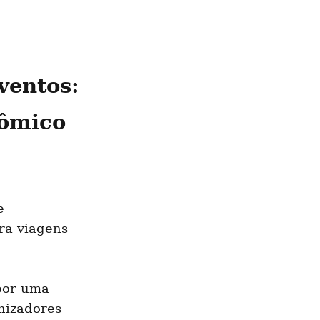
entos: 
nômico
 
ra viagens 
por uma 
nizadores 