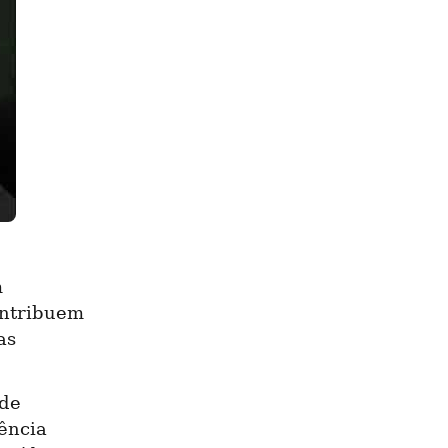
 
ntribuem 
s 
de 
ência 