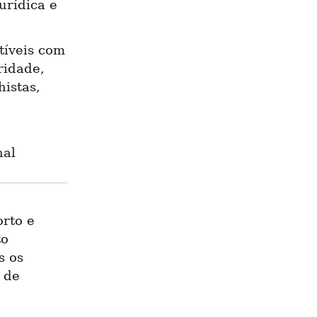
rídica e 
íveis com 
idade, 
istas, 
nal
rto e 
o 
 os 
de 